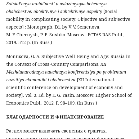
Sotsial’naya
mobil’nost’ v
uslozhnyayushchemsya
obshchestve: ob’ektivnye
i
sub’ektivnye
aspekty
[Social
mobility in complicating society: Objective and subjective
aspects] : Monograph. Ed. by V. V. Semenova,
M. F. Chernysh, P. E. Sushko. Moscow : FCTAS RAS Publ.,
2019. 512 p. (In Russ.)
Monusova, G. A. Subjective Well-Being and Age: Russia in
the Context of Cross-Country Comparisons.
XII
Mezhdunarodnaya nauchnaya konferentsiya po problemam
razvitiya ekonomiki i obshchestva
[XII International
scientific conference on development of economy and
society]. Vol. 3. Ed. by E. G. Yasin. Moscow: Higher School of
Economics Publ., 2012. P. 98–109. (In Russ.)
БЛАГОДАРНОСТИ И ФИНАНСИРОВАНИЕ
Раздел может включать сведения о грантах,
организациях или лицах, оказывавших финансовую