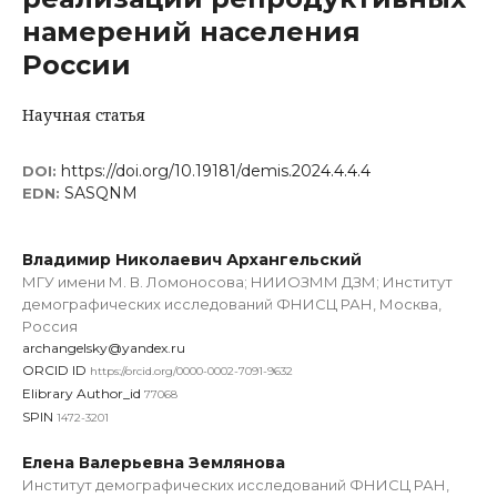
намерений населения
России
Научная статья
https://doi.org/10.19181/demis.2024.4.4.4
DOI:
SASQNM
EDN:
Владимир Николаевич Архангельский
МГУ имени М. В. Ломоносова; НИИОЗММ ДЗМ; Институт
демографических исследований ФНИСЦ РАН, Москва,
Роcсия
archangelsky@yandex.ru
ORCID ID
https://orcid.org/0000-0002-7091-9632
Elibrary Author_id
77068
SPIN
1472-3201
Елена Валерьевна Землянова
Институт демографических исследований ФНИСЦ РАН,