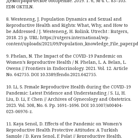
Демографическое обозрение. 2019. Т. 6, № 4. С. 83–103.
EDN OKTILN.
8. Westeneng, J. Population Dynamics and Sexual and
Reproductive Health and Rights: What, Why, and How to
be Addressed / J. Westeneng, H. Rolink. Utrecht : Rutgers,
2018. 25 р. URL: https://rutgers.international/wp-
content/uploads/2021/09/Population_knowledge_File_paper.pd
9. Phelan, N. The Impact of the COVID-19 Pandemic on
Women’s Reproductive Health / N. Phelan, L. A. Belan, L.
Owens // Frontiers in Endocrinology. 2021. Vol. 12. Article
No. 642755. DOI 10.3389/fendo.2021.642755.
10. Li, S. Female Reproductive Health during the COVID-19
Pandemic: Latest Evidence and Understanding / S. Li, H.
Liu, D. Li, F. Chen // Archives of Gynecology and Obstetrics.
2023. Vol. 308, No. 6. Pp. 1691–1696. DOI 10.1007/s00404-
023-06976-z.
11. Kaya Senol, D. Effects of the Pandemic on Women’s
Reproductive Health Protective Attitudes: A Turkish
Sample / D. Kaya Senol, F. Polat // Reproductive Health.