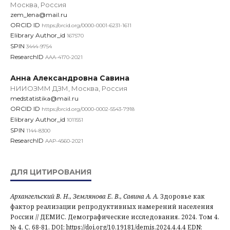
Москва, Россия
zem_lena@mail.ru
ORCID ID
https://orcid.org/0000-0001-6231-1611
Elibrary Author_id
167570
SPIN
3444-9754
ResearchID
AAA-4170-2021
Анна Александровна Савина
НИИОЗММ ДЗМ, Москва, Россия
medstatistika@mail.ru
ORCID ID
https://orcid.org/0000-0002-5543-7918
Elibrary Author_id
1011551
SPIN
1144-8300
ResearchID
AAP-4560-2021
ДЛЯ ЦИТИРОВАНИЯ
Архангельский В. Н., Землянова Е. В., Савина А. А.
Здоровье как
фактор реализации репродуктивных намерений населения
России // ДЕМИС. Демографические исследования. 2024. Том 4.
№ 4. С. 68-81. DOI: https://doi.org/10.19181/demis.2024.4.4.4 EDN: