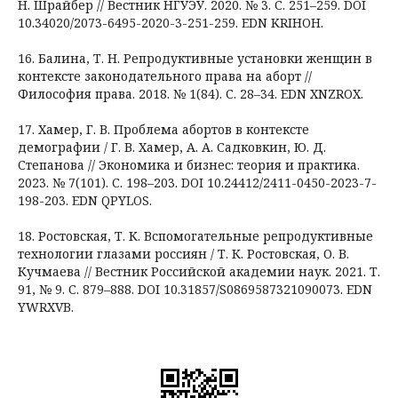
Н. Шрайбер // Вестник НГУЭУ. 2020. № 3. С. 251–259. DOI
10.34020/2073-6495-2020-3-251-259. EDN KRIHOH.
16. Балина, Т. Н. Репродуктивные установки женщин в
контексте законодательного права на аборт //
Философия права. 2018. № 1(84). С. 28–34. EDN XNZROX.
17. Хамер, Г. В. Проблема абортов в контексте
демографии / Г. В. Хамер, А. А. Садковкин, Ю. Д.
Степанова // Экономика и бизнес: теория и практика.
2023. № 7(101). С. 198–203. DOI 10.24412/2411-0450-2023-7-
198-203. EDN QPYLOS.
18. Ростовская, Т. К. Вспомогательные репродуктивные
технологии глазами россиян / Т. К. Ростовская, О. В.
Кучмаева // Вестник Российской академии наук. 2021. Т.
91, № 9. С. 879–888. DOI 10.31857/S0869587321090073. EDN
YWRXVB.