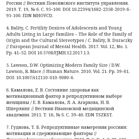
России // Вестник Поволжского института управления.
2019. Т. 19, № 6. С. 95–100. DOI 10.22394/1682-2358-2019-6-
95-100. EDN MHOVCD.
4. Bality, C. Fertility Desires of Adolescents and Young
Adults Living in Large Families – The Role of the Family of
Origin and the Cultural Stereotypes / C. Bality, B. Duraczky
// European Journal of Mental Health. 2017. Vol. 12, No. 1.
Pp. 41–52. DOI 10.5708/EJMH.12.2017.1.3.
5. Lawson, D.W. Optimizing Modern Family Size / D.W.
Lawson, R. Mace // Human Nature. 2010. Vol. 21. Pp. 39–61.
DOI: 10.1007/s12110-010-9080-6.
6. Камалова, Е. В. Состояние здоровья как
мотивационный фактор в репродуктивном выборе
женщины / Е. В. Камалова, Л. А. Агаркова, Н. В.
Шперлинг // Вестник Ивановской медицинской
академии. 2011. Т. 16, № S. С. 39–40. EDN TSZKST.
7. Гудкова, Т. Б. Репродуктивные намерения россиян:
мотивация и сдерживающие факторы //